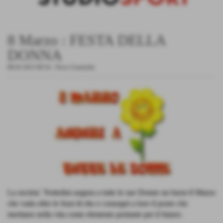
8 Marzo : FESTA DELLA
DONNA
08-03-2013 09:54
-
News Generiche
La societa´ Nottolini augura a tutte le sue Donne un buon 8 Marzo
che vada oltre le frasi di rito e consegni a loro il posto che
meritano nella vita come elemento portante per il futuro.