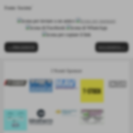
Fonte:
Societa´
<< PRECEDENTE
SUCCESSIVO >>
I Nostri Sponsor