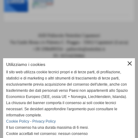
ASD Pallavolo Nottolini Capannori
Via Guido Rossa c/o Palestra C. Piaggia - 55012 Capannori (Lucca)
+39 3396499354 - pallavolo@nottolini.it
P.I. 01514220464
close
Codice FIPAV 10.050.0086 - N° registro CONI 7225
Utilizziamo i cookies
Il sito web utilizza cookie tecnici propri e di terze parti, di profilazione,
statistici e di marketing o altri strumenti di tracciamento di terze parti,
esclusivamente previa acquisizione del consenso dell'utente, anche con
trasferimento dei dati personali verso Paesi non appartenenti allo Spazio
Economico Europeo (SEE, ossia UE + Norvegia, Liechtenstein, Islanda).
La chiusura del banner comporta il consenso ai soli cookie tecnici
DOCUMENTI 2024-2025
necessari. Se desideri approfondire l'argomento puoi consultare le
informative complete.
MODULO PER VISITA MEDICA
Cookie Policy
-
Privacy Policy
Il tuo consenso ha una durata massima di 6 mesi.
Cookie accettati nel consenso: nessun consenso
MODELLO ORGANIZZATIVO Pallavolo Nottolini