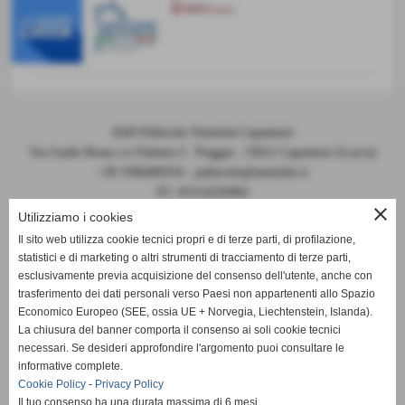
ASD Pallavolo Nottolini Capannori
Via Guido Rossa c/o Palestra C. Piaggia - 55012 Capannori (Lucca)
+39 3396499354 - pallavolo@nottolini.it
P.I. 01514220464
close
Codice FIPAV 10.050.0086 - N° registro CONI 7225
Utilizziamo i cookies
Il sito web utilizza cookie tecnici propri e di terze parti, di profilazione,
statistici e di marketing o altri strumenti di tracciamento di terze parti,
esclusivamente previa acquisizione del consenso dell'utente, anche con
trasferimento dei dati personali verso Paesi non appartenenti allo Spazio
Economico Europeo (SEE, ossia UE + Norvegia, Liechtenstein, Islanda).
La chiusura del banner comporta il consenso ai soli cookie tecnici
DOCUMENTI 2024-2025
necessari. Se desideri approfondire l'argomento puoi consultare le
informative complete.
MODULO PER VISITA MEDICA
Cookie Policy
-
Privacy Policy
Il tuo consenso ha una durata massima di 6 mesi.