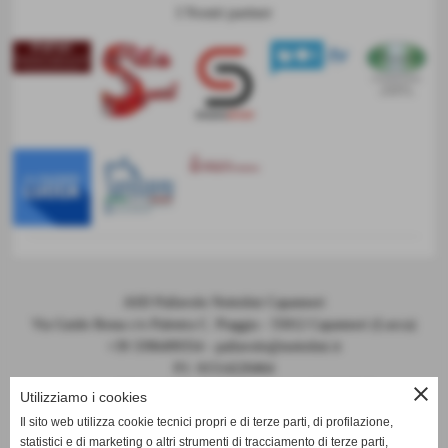
I Nostri partner
ASD Pallavolo Nottolini Capannori
Via Guido Rossa c/o Palestra C. Piaggia - 55012 Capannori (Lucca)
+39 3396499354 - pallavolo@nottolini.it
P.I. 01514220464
close
Codice FIPAV 10.050.0086 - N° registro CONI 7225
Utilizziamo i cookies
Il sito web utilizza cookie tecnici propri e di terze parti, di profilazione,
statistici e di marketing o altri strumenti di tracciamento di terze parti,