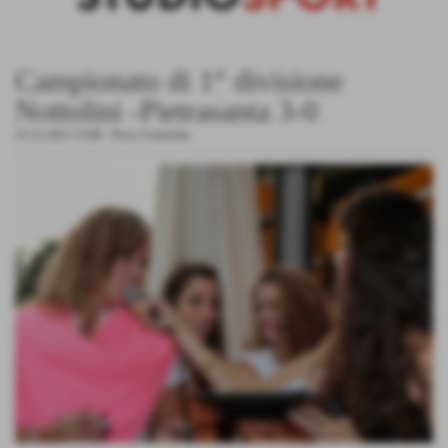
Campionato di 1° divisione
Nottolini -Pietrasanta 3-0
23-12-2012 15:08
-
News Generiche