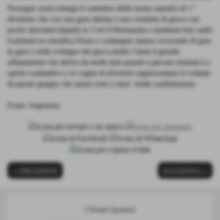
Prosegue senza intoppi il cammino della nostra squadra di 1°
divisione che con una gara attenta e una condotta di gioco con
poche sbavature,liquida in 3 set il Pietrasanta e mantiene ben saldo
il primato in classifica.Nassi e compagne stanno crescendo di gara
in gara e nello sviluppo del gioco,molto l´aiuta il grande
affiatamento che deriva da molti anni passati a giocare insieme.Lo
spirito combattivo e la voglia di divertirsi rappresentano il collante
di questo gruppo che siamo certi ci dara´ molte soddisfazioni.
Fonte:
Segreteria
<< PRECEDENTE
SUCCESSIVO >>
I Nostri Sponsor