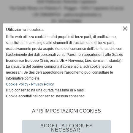
ASD Pallavolo Nottolini Capannori
Via Guido Rossa c/o Palestra C. Piaggia - 55012 Capannori (Lucca)
+39 3396499354 - pallavolo@nottolini.it
P.I. 01514220464
close
Codice FIPAV 10.050.0086 - N° registro CONI 7225
Utilizziamo i cookies
Il sito web utilizza cookie tecnici propri e di terze parti, di profilazione,
statistici e di marketing o altri strumenti di tracciamento di terze parti,
esclusivamente previa acquisizione del consenso dell'utente, anche con
trasferimento dei dati personali verso Paesi non appartenenti allo Spazio
Economico Europeo (SEE, ossia UE + Norvegia, Liechtenstein, Islanda).
La chiusura del banner comporta il consenso ai soli cookie tecnici
DOCUMENTI 2024-2025
necessari. Se desideri approfondire l'argomento puoi consultare le
informative complete.
MODULO PER VISITA MEDICA
Cookie Policy
-
Privacy Policy
Il tuo consenso ha una durata massima di 6 mesi.
Cookie accettati nel consenso: nessun consenso
MODELLO ORGANIZZATIVO Pallavolo Nottolini
APRI IMPOSTAZIONI COOKIES
CODICE ETICO DI CONDOTTA Pallavolo Nottolini
ACCETTA I COOKIES
NECESSARI