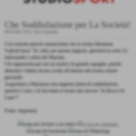
Che Soddisfazione per La Società!
28-07-2012 13:22
-
News Generiche
Con estremo piacere annunciamo che la nostra Marianna
Vujko(Classe ´92, ndr), per questa stagione, giocherà in serie A2
indossando i colori del Marsala.
Ciò rappresenta per noi un motivo di grande orgoglio, poichè
dimostra l´ottimo lavoro svolto all´interno del nostro settore
giovanile.
Auguriamo a Marianna una stagione piena di soddisfazioni,
sportive e non, e le facciamo il nostro più sincero "In Bocca Al
Lupo"!
Fonte:
Segreteria