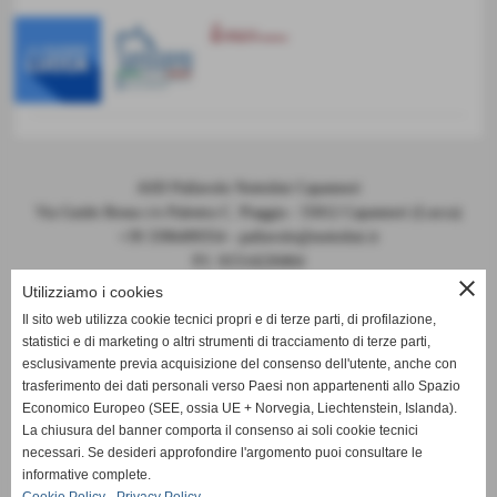
ASD Pallavolo Nottolini Capannori
Via Guido Rossa c/o Palestra C. Piaggia - 55012 Capannori (Lucca)
+39 3396499354 - pallavolo@nottolini.it
P.I. 01514220464
close
Codice FIPAV 10.050.0086 - N° registro CONI 7225
Utilizziamo i cookies
Il sito web utilizza cookie tecnici propri e di terze parti, di profilazione,
statistici e di marketing o altri strumenti di tracciamento di terze parti,
esclusivamente previa acquisizione del consenso dell'utente, anche con
trasferimento dei dati personali verso Paesi non appartenenti allo Spazio
Economico Europeo (SEE, ossia UE + Norvegia, Liechtenstein, Islanda).
La chiusura del banner comporta il consenso ai soli cookie tecnici
DOCUMENTI 2024-2025
necessari. Se desideri approfondire l'argomento puoi consultare le
informative complete.