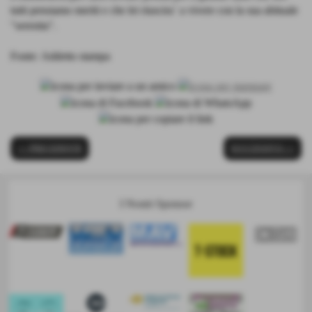
tutti pensiamo meriti e che lei riuscira´ a vivere con la sua abituale
"serenita".
Fonte:
Addetto stampa
<< PRECEDENTE
SUCCESSIVO >>
I Nostri Sponsor