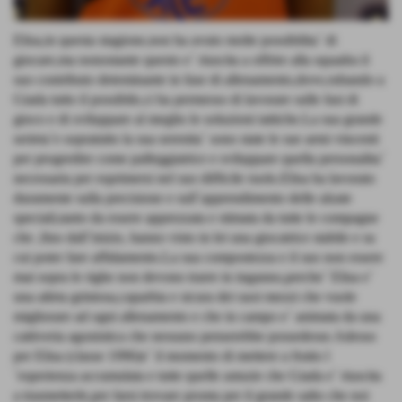
Elisa,in questa stagione,non ha avuto molte possibilita´ di
giocare,ma nonostante questo e´ riuscita a offrire alla squadra il
suo contributo deteminante in fase di allenamento,dove,rubando a
Giada tutto il possibile,ci ha permesso di lavorare sulle fasi di
gioco e di sviluppare al meglio le soluzioni tattiche.La sua grande
serieta´e sopratutto la sua serenita´ sono state le sue armi vincenti
per progredire come palleggiatrice e sviluppare quella personalita´
necessaria per esprimersi nel suo difficile ruolo.Elisa ha lavorato
duramente sulla precisione e sull´apprendimento delle alzate
speciali,tanto da essere apprezzata e stimata da tutte le compagne
che ,fino dall´inizio, hanno visto in lei una giocatrice stabile e su
cui poter fare affidamento.La sua compostezza e il suo non essere
mai sopra le righe non devono trarre in inganno,perche´ Elisa e´
una atleta grintosa,caparbia e sicura dei suoi mezzi che vuole
migliorare ad ogni allenamento e che in campo e´ animata da una
cattiveria agonistica che nessuno penserebbe possedesse.Adesso
per Elisa (classe 1996)e´ il momento di mettere a frutto l
´esperienza accumulata e tutte quelle astuzie che Giada e´ riuscita
a trasmetterle,per farsi trovare pronta per il grande salto che noi