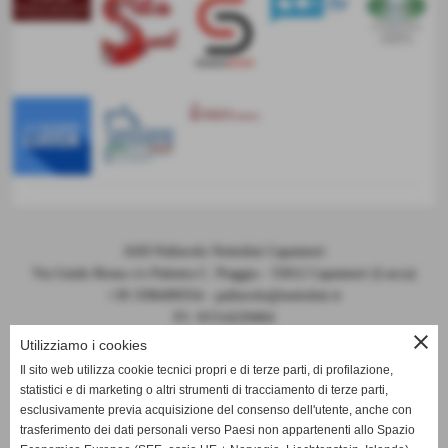
ASD Pallavolo Nottolini Capannori
Via Guido Rossa c/o Palestra C. Piaggia - 55012 Capannori (Lucca)
+39 3396499354 - pallavolo@nottolini.it
P.I. 01514220464
close
Codice FIPAV 10.050.0086 - N° registro CONI 7225
Utilizziamo i cookies
Il sito web utilizza cookie tecnici propri e di terze parti, di profilazione,
statistici e di marketing o altri strumenti di tracciamento di terze parti,
esclusivamente previa acquisizione del consenso dell'utente, anche con
trasferimento dei dati personali verso Paesi non appartenenti allo Spazio