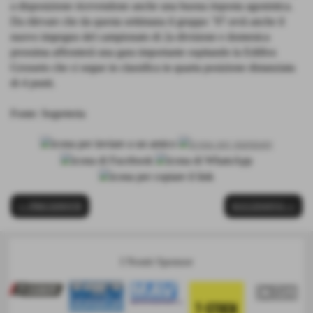
a disposizione ricevendone anche una buona risposta agonistica.
Da rilevare che da questa settimana il gruppo ´97 avrà anche il
nuovo impegno del campionato di 2a divisione e domenica
prossima affronterà una gara importante ospitando la Edilfox
Grosseto che ci segue in classifica in quarta posizione distanziata
di 4 punti.
Fonte:
Segreteria
<< PRECEDENTE
SUCCESSIVO >>
I Nostri Sponsor