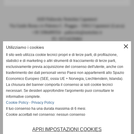
ASD Pallavolo Nottolini Capannori
Via Guido Rossa c/o Palestra C. Piaggia - 55012 Capannori (Lucca)
+39 3396499354 - pallavolo@nottolini.it
P.I. 01514220464
close
Codice FIPAV 10.050.0086 - N° registro CONI 7225
Utilizziamo i cookies
Il sito web utilizza cookie tecnici propri e di terze parti, di profilazione,
statistici e di marketing o altri strumenti di tracciamento di terze parti,
esclusivamente previa acquisizione del consenso dell'utente, anche con
trasferimento dei dati personali verso Paesi non appartenenti allo Spazio
Economico Europeo (SEE, ossia UE + Norvegia, Liechtenstein, Islanda).
La chiusura del banner comporta il consenso ai soli cookie tecnici
DOCUMENTI 2024-2025
necessari. Se desideri approfondire l'argomento puoi consultare le
informative complete.
MODULO PER VISITA MEDICA
Cookie Policy
-
Privacy Policy
Il tuo consenso ha una durata massima di 6 mesi.
Cookie accettati nel consenso: nessun consenso
MODELLO ORGANIZZATIVO Pallavolo Nottolini
APRI IMPOSTAZIONI COOKIES
CODICE ETICO DI CONDOTTA Pallavolo Nottolini