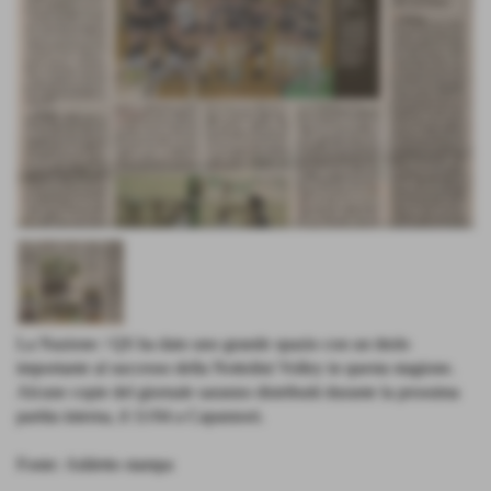
La Nazione / QS ha dato uno grande spazio con un titolo
importante al successo della Nottolini Volley in questa stagione.
Alcune copie del giornale saranno distribuiti durante la prossima
partita interna, il 11/04 a Capannori.
Fonte:
Addetto stampa