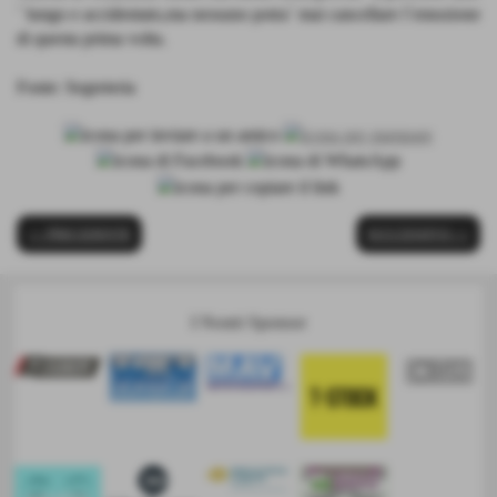
´ lungo e accidentato,ma nessuno potra´ mai cancellare l´emozione
di questa prima volta.
Fonte:
Segreteria
<< PRECEDENTE
SUCCESSIVO >>
I Nostri Sponsor