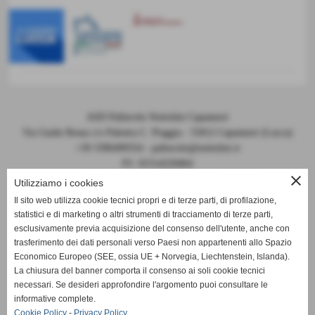
ASD Pallavolo Nottolini Capannori
Via Guido Rossa c/o Palestra C. Piaggia - 55012 Capannori (Lucca)
+39 3396499354 - pallavolo@nottolini.it
P.I. 01514220464
close
Codice FIPAV 10.050.0086 - N° registro CONI 7225
Utilizziamo i cookies
Il sito web utilizza cookie tecnici propri e di terze parti, di profilazione,
statistici e di marketing o altri strumenti di tracciamento di terze parti,
esclusivamente previa acquisizione del consenso dell'utente, anche con
trasferimento dei dati personali verso Paesi non appartenenti allo Spazio
Economico Europeo (SEE, ossia UE + Norvegia, Liechtenstein, Islanda).
La chiusura del banner comporta il consenso ai soli cookie tecnici
DOCUMENTI 2024-2025
necessari. Se desideri approfondire l'argomento puoi consultare le
informative complete.
Cookie Policy
-
Privacy Policy
MODULO PER VISITA MEDICA