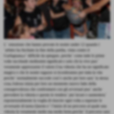
L´ emozione che hanno provato le nostre under 12 quando l
´arbitro ha fischiato la fine della partita, vinta contro il
Garfagnana,e´ difficile da spiegare, perche´ come tutte le prime
volte racchiude moltissimi significati e solo chi la vive puo´
veramente apprezzarne il valore.Una vittoria che ha un significato
magico e che le nostre ragazze si ricorderanno per tutta la vita
perche´ normalmente succede cosi´e anche per loro sara´ la stessa
cosa.Adesso inizia per loro un momento nuovo fatto della
consapevolezza che confrontarsi con gli avversari puo´ anche
prevedere la vittoria e questo le rendera´ piu´sicure e aumentera´
esponenzialmente la voglia di riuscire ogni volta a superare le
avversarie di turno.Questo e´ l´inizio di un percorso al quale una
vittoria fa veramente molto ma molto bene,perche´ il percorso sara