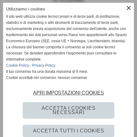
P.I. 01514220464
close
Codice FIPAV 10.050.0086 - N° registro CONI 7225
Utilizziamo i cookies
Il sito web utilizza cookie tecnici propri e di terze parti, di profilazione,
statistici e di marketing o altri strumenti di tracciamento di terze parti,
esclusivamente previa acquisizione del consenso dell'utente, anche con
trasferimento dei dati personali verso Paesi non appartenenti allo Spazio
Economico Europeo (SEE, ossia UE + Norvegia, Liechtenstein, Islanda).
La chiusura del banner comporta il consenso ai soli cookie tecnici
DOCUMENTI 2024-2025
necessari. Se desideri approfondire l'argomento puoi consultare le
informative complete.
MODULO PER VISITA MEDICA
Cookie Policy
-
Privacy Policy
Il tuo consenso ha una durata massima di 6 mesi.
Cookie accettati nel consenso: nessun consenso
MODELLO ORGANIZZATIVO Pallavolo Nottolini
APRI IMPOSTAZIONI COOKIES
CODICE ETICO DI CONDOTTA Pallavolo Nottolini
ACCETTA I COOKIES
NECESSARI
Privacy Policy
-
Cookie Policy
ACCETTA TUTTI I COOKIES