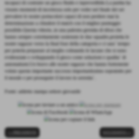
incapaci di costruire un gioco fluido e inprevedibile.La partita ha
vissuto momenti di incertezza solo per veder nel finale dei set
prevalere le nostre portacolori capaci di non perdere mai la
determinazione a chiudere il match con il miglior punteggio
possibile.Questa vittoria ,in una palestra gremita di tifosi che
hanno sempre correttamente sostenuto le due squadre,proietta le
nostre ragazze verso la final four della categoria e ci sara´ tempo
per poterla preparare al meglio colmando le lacune che si sono
evidenziate e sviluppando il gioco come soluzioni e qualita´ di
automatismi.Un bravo alle nostre ragazze che hanno fortemente
voluto questo importante successo importantissimo sopratutto per
il morale e per proseguire il lavoro in serenita´.
Fonte:
addetto stampa settore giovanile
<< PRECEDENTE
SUCCESSIVO >>