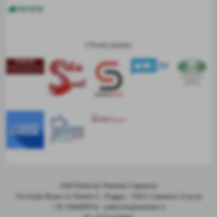
I Nostri partner
ASD Pallavolo Nottolini Capannori
Via Guido Rossa c/o Palestra C. Piaggia - 55012 Capannori (Lucca)
+39 3396499354 - pallavolo@nottolini.it