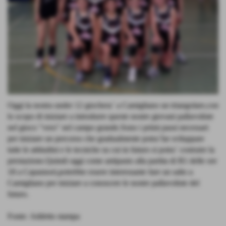
Oggi la nostra under 12 giochera´ a Camigliano un triangolare,con
lo scopo di iniziare a introdurre queste nostre giovani pallavoliste
nel gioco "vero" nel campo grande.Sono i primi passi necessari
per iniziare un percorso che gradualmente potra´far sviluppare
tutte le attitudini e le tecniche su cui in futuro si potra´ costruire la
prestazione.Quindi oggi come antipasto alla partita di B1 delle ore
18 a Capannori,potrebbe essere interessante fare un salto a
Camigliano per iniziare a conoscere le nostre pallavoliste del
futuro.
Fonte:
Addetto stampa