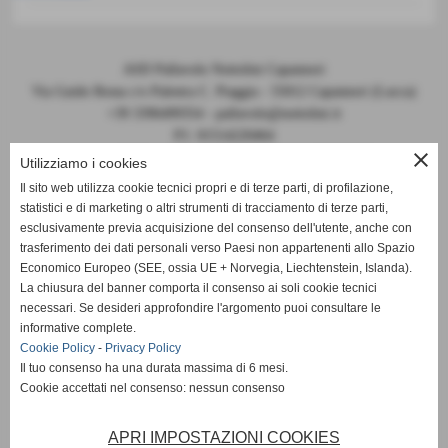
ASD Pallavolo Nottolini Capannori
Via Guido Rossa c/o Palestra C. Piaggia - 55012 Capannori (Lucca)
+39 3396499354 - pallavolo@nottolini.it
P.I. 01514220464
close
Codice FIPAV 10.050.0086 - N° registro CONI 7225
Utilizziamo i cookies
Il sito web utilizza cookie tecnici propri e di terze parti, di profilazione,
statistici e di marketing o altri strumenti di tracciamento di terze parti,
esclusivamente previa acquisizione del consenso dell'utente, anche con
trasferimento dei dati personali verso Paesi non appartenenti allo Spazio
Economico Europeo (SEE, ossia UE + Norvegia, Liechtenstein, Islanda).
La chiusura del banner comporta il consenso ai soli cookie tecnici
DOCUMENTI 2024-2025
necessari. Se desideri approfondire l'argomento puoi consultare le
informative complete.
Cookie Policy
-
Privacy Policy
MODULO PER VISITA MEDICA
Il tuo consenso ha una durata massima di 6 mesi.
Cookie accettati nel consenso: nessun consenso
MODELLO ORGANIZZATIVO Pallavolo Nottolini
APRI IMPOSTAZIONI COOKIES