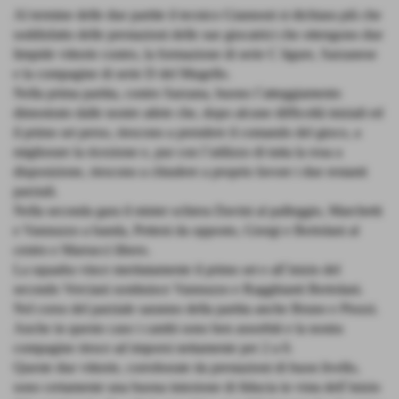
Al termine delle due partite il tecnico Giannoni si dichiara più che
soddisfatto delle prestazioni delle sue giocatrici che ottengono due
limpide vittorie contro, la formazione di serie C ligure, Sarzanese
e la compagine di serie D del Mugello.
Nella prima partita, contro Sarzana, buono l´atteggiamento
dimostrato dalle nostre atlete che, dopo alcune difficoltà iniziali ed
il primo set perso, riescono a prendere il comando del gioco, a
migliorare la ricezione e, pur con l´utilizzo di tutta la rosa a
disposizione, riescono a chiudere a proprio favore i due restanti
parziali.
Nella seconda gara il mister schiera Davini al palleggio, Marchetti
e Vannuzzo a banda, Petteni da opposto, Giorgi e Bertolani al
centro e Marracci libero.
La squadra vince meritatamente il primo set e all´inizio del
secondo Verciani sostituisce Vannuzzo e Ragghianti Bertolani.
Nel corso del parziale saranno della partita anche Bruno e Piozzi.
Anche in questo caso i cambi sono ben assorbiti e la nostra
compagine riesce ad imporsi nettamente per 2 a 0.
Queste due vittorie, corroborate da prestazioni di buon livello,
sono certamente una buona iniezione di fiducia in vista dell´inizio