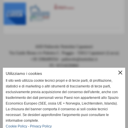
ASD Pallavolo Nottolini Capannori
Via Guido Rossa c/o Palestra C. Piaggia - 55012 Capannori (Lucca)
+39 3396499354 - pallavolo@nottolini.it
P.I. 01514220464
close
Codice FIPAV 10.050.0086 - N° registro CONI 7225
Utilizziamo i cookies
Il sito web utilizza cookie tecnici propri e di terze parti, di profilazione,
statistici e di marketing o altri strumenti di tracciamento di terze parti,
esclusivamente previa acquisizione del consenso dell'utente, anche con
trasferimento dei dati personali verso Paesi non appartenenti allo Spazio
Economico Europeo (SEE, ossia UE + Norvegia, Liechtenstein, Islanda).
La chiusura del banner comporta il consenso ai soli cookie tecnici
DOCUMENTI 2024-2025
necessari. Se desideri approfondire l'argomento puoi consultare le
informative complete.
MODULO PER VISITA MEDICA
Cookie Policy
-
Privacy Policy