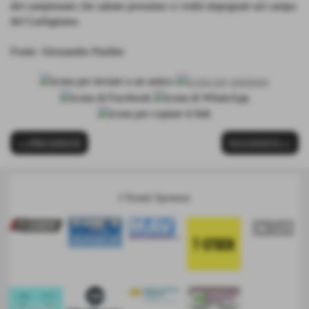
del campionato che sabato prossimo ci vedrà impegnati sul campo
del Garfagnana.
Fonte:
Alessandro Pardini
<< PRECEDENTE
SUCCESSIVO >>
I Nostri Sponsor