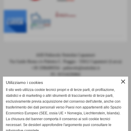
ASD Pallavolo Nottolini Capannori
Via Guido Rossa c/o Palestra C. Piaggia - 55012 Capannori (Lucca)
+39 3396499354 - pallavolo@nottolini.it
P.I. 01514220464
close
Codice FIPAV 10.050.0086 - N° registro CONI 7225
Utilizziamo i cookies
Il sito web utilizza cookie tecnici propri e di terze parti, di profilazione,
statistici e di marketing o altri strumenti di tracciamento di terze parti,
esclusivamente previa acquisizione del consenso dell'utente, anche con
trasferimento dei dati personali verso Paesi non appartenenti allo Spazio
Economico Europeo (SEE, ossia UE + Norvegia, Liechtenstein, Islanda).
La chiusura del banner comporta il consenso ai soli cookie tecnici
DOCUMENTI 2024-2025
necessari. Se desideri approfondire l'argomento puoi consultare le
informative complete.