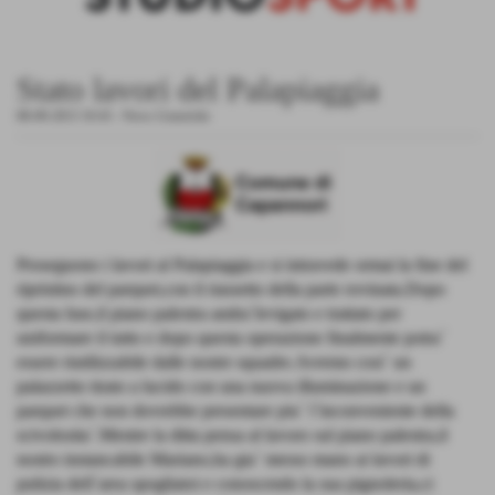
Stato lavori del Palapiaggia
08-09-2013 10:43
-
News Generiche
Proseguono i lavori al Palapiaggia e si intravede ormai la fine del
ripristino del parquet,con il riassetto della parte rovinata.Dopo
questa fase,il piano palestra andra´levigato e trattato per
uniformare il tutto e dopo questa operazione finalmente potra´
essere riutilizzabile dalle nostre squadre.Avremo cosi´ un
palazzetto tirato a lucido con una nuova illuminazione e un
parquet che non dovrebbe presentare piu´ l´inconveniente della
scivolosita´.Mentre la ditta pensa al lavoro sul piano palestra,il
nostro instancabile Mariano,ha gia´ messo mano ai lavori di
pulizia dell´area spogliatoi e conoscendo la sua pignoleria,ci