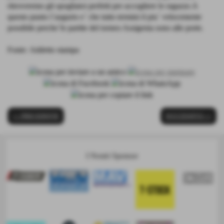
ritroveremo gli spogliatoi perfetti per accogliere le ragazze.A
questo punto l´augurio e´ che tutto termini il piu´ velocemente
possibile perche´le partite del torneo Assigenia sono alle porte.
Fonte:
Addetto stampa
<< PRECEDENTE
SUCCESSIVO >>
I Nostri Sponsor