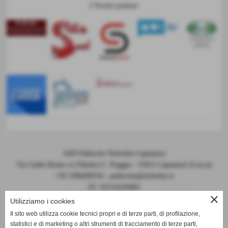
I Nostri partner
ASD Pallavolo Nottolini Capannori
Via Guido Rossa c/o Palestra C. Piaggia - 55012 Capannori (Lucca)
+39 3396499354 - pallavolo@nottolini.it
P.I. 01514220464
close
Codice FIPAV 10.050.0086 - N° registro CONI 7225
Utilizziamo i cookies
Il sito web utilizza cookie tecnici propri e di terze parti, di profilazione,
statistici e di marketing o altri strumenti di tracciamento di terze parti,